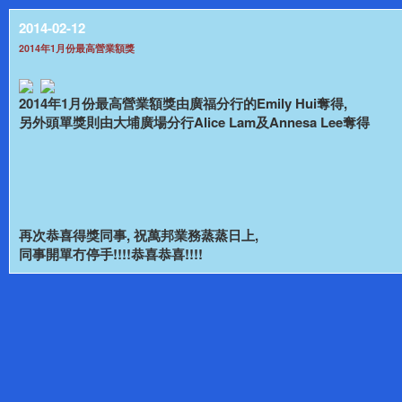
2014-02-12
2014年1月份最高營業額獎
2014年1月份最高營業額獎由廣福分行的Emily Hui奪得,
另外頭單獎則由大埔廣場分行Alice Lam及Annesa Lee奪得
再次恭喜得獎同事, 祝萬邦業務蒸蒸日上,
同事開單冇停手!!!!恭喜恭喜!!!!