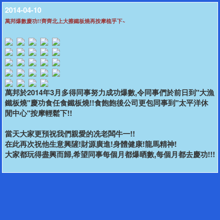
2014-04-10
萬邦爆數慶功!!齊齊北上大擦鐵板燒再按摩梳乎下~
萬邦於2014年3月多得同事努力成功爆數,令同事們於前日到"大漁
鐵板燒"慶功食任食鐵板燒!!食飽飽後公司更包同事到"太平洋休
閒中心"按摩輕鬆下!!
當天大家更預祝我們親愛的冼老闆牛一!!
在此再次祝他生意興隡!財源廣進!身體健康!龍馬精神!
大家都玩得盡興而歸,希望同事每個月都爆晒數,每個月都去慶功!!!