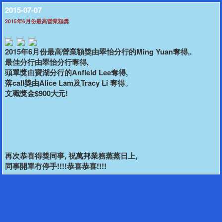
2015-07-07
2015年6月份最高營業額獎
2015年6月份最高營業額獎由翠怡分行的Ming Yuan奪得,.
最佳分行由翠怡分行奪得,
頭單獎由寶湖分行的Anfield Lee奪得,
落call獎由Alice Lam及Tracy Li 奪得。
文職獎金$900大元!
再次恭喜得獎同事, 祝萬邦業務蒸蒸日上,
同事開單冇停手!!!!恭喜恭喜!!!!