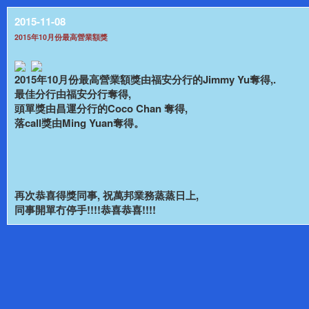
2015-11-08
2015年10月份最高營業額獎
2015年10月份最高營業額獎由福安分行的Jimmy Yu奪得,.
最佳分行由福安分行奪得,
頭單獎由昌運分行的Coco Chan 奪得,
落call獎由Ming Yuan奪得。
再次恭喜得獎同事, 祝萬邦業務蒸蒸日上,
同事開單冇停手!!!!恭喜恭喜!!!!