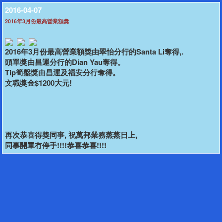
2016-04-07
2016年3月份最高營業額獎
2016年3月份最高營業額獎由翠怡分行的Santa Li奪得,.
頭單獎由昌運分行的Dian Yau奪得。
Tip筍盤獎由昌運及福安分行奪得。
文職獎金$1200大元!
再次恭喜得獎同事, 祝萬邦業務蒸蒸日上,
同事開單冇停手!!!!恭喜恭喜!!!!