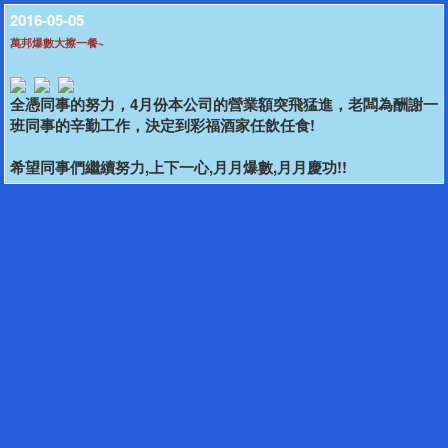
2016-05-05
萬邦爆數大擦一餐~
全憑同事的努力，4月份本公司的營業額突飛猛進，老闆為酬謝一
班同事的辛勤工作，決定到彩福酒家任飲任食!
希望同事們繼續努力,上下一心,月月爆數,月月慶功!!