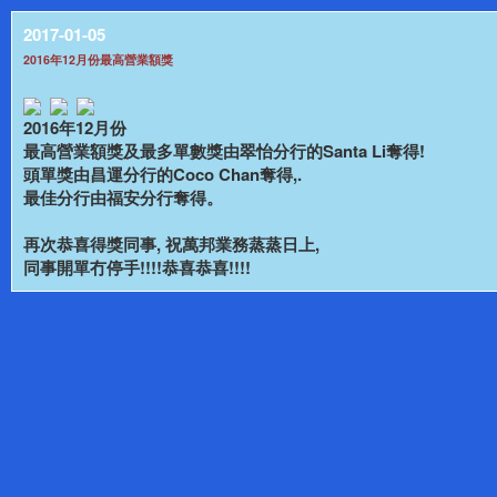
2017-01-05
2016年12月份最高營業額獎
2016年12月份
最高營業額獎及最多單數獎由翠怡分行的Santa Li奪得!
頭單獎由昌運分行的Coco Chan奪得,.
最佳分行由福安分行奪得。
再次恭喜得獎同事, 祝萬邦業務蒸蒸日上,
同事開單冇停手!!!!恭喜恭喜!!!!