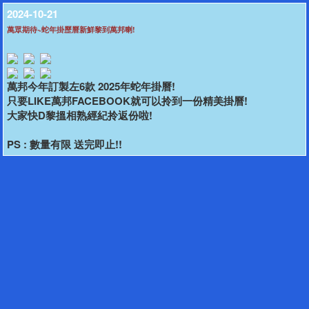
2024-10-21
萬眾期待~蛇年掛歷曆新鮮黎到萬邦喇!
萬邦今年訂製左6款 2025年蛇年掛曆!
只要LIKE萬邦FACEBOOK就可以拎到一份精美掛曆!
大家快D黎搵相熟經紀拎返份啦!
PS : 數量有限 送完即止!!