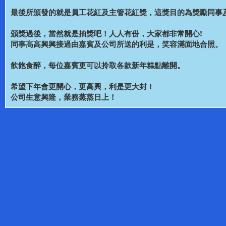
最後所頒發的就是員工花紅及主管花紅獎，這獎目的為獎勵同事
頒獎過後，當然就是抽獎吧！人人有份，大家都非常開心!
同事高高興興接過由嘉賓及公司所送的利是，笑容滿面地合照。
飲飽食醉，每位嘉賓更可以拎取各款新年糕點離開。
希望下年會更開心，更高興，利是更大封！
公司生意興隆，業務蒸蒸日上！