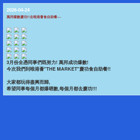
2026-04-24
萬邦爆數慶功!!去唯港薈食自助餐~~
3月份全憑同事們既努力! 萬邦成功爆數!
今次我們到唯港薈"THE MARKET"慶功食自助餐!!
大家都玩得盡興而歸,
希望同事每個月都爆晒數,每個月都去慶功!!!