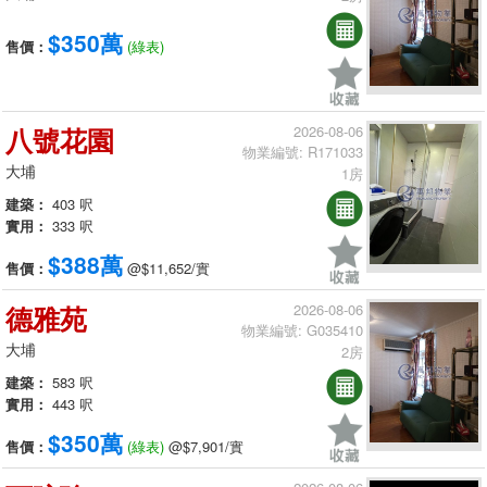
$350萬
售價：
(綠表)
八號花園
2026-08-06
物業編號: R171033
大埔
1房
建築：
403 呎
實用：
333 呎
$388萬
售價：
@$11,652/實
德雅苑
2026-08-06
物業編號: G035410
大埔
2房
建築：
583 呎
實用：
443 呎
$350萬
售價：
(綠表)
@$7,901/實