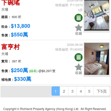
下碗瑤
2026-08-06
物業編號: P113373
大埔
3房
建築：
600 呎
$13,800
租金：
$550萬
售價：
富亨村
2026-08-06
物業編號: R146452
大埔
實用：
397 呎
$250萬
售價：
(綠表)
@$6,297/實
$330萬
補地價：
1
2
3
4
5
下5頁
Copyright © Richland Property Agency (Hong Kong) Ltd. All Right Reserved.