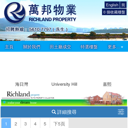
English
简
0
個收藏樓盤
主頁
關於我們
田土廳成交
特選樓盤
更多...
海日灣
University Hill
嘉熙
詳細搜尋
1
2
3
4
5
下5頁