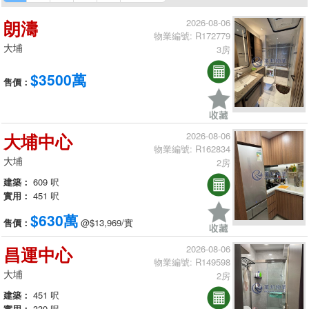
朗濤
2026-08-06
物業編號: R172779
大埔
3房
$3500萬
售價：
大埔中心
2026-08-06
物業編號: R162834
大埔
2房
建築：
609 呎
實用：
451 呎
$630萬
售價：
@$13,969/實
昌運中心
2026-08-06
物業編號: R149598
大埔
2房
建築：
451 呎
實用：
339 呎