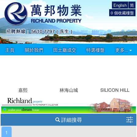
English
简
0
個收藏樓盤
主頁
關於我們
田土廳成交
特選樓盤
更多...
嘉熙
林海山城
SILICON HILL
詳細搜尋
1