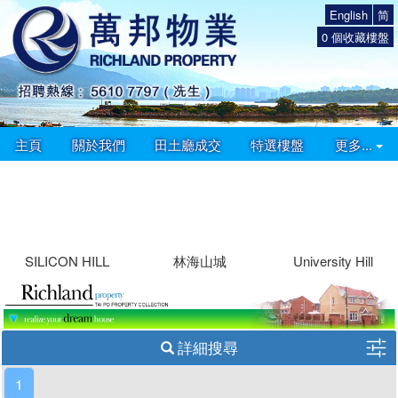
English
简
0
個收藏樓盤
主頁
關於我們
田土廳成交
特選樓盤
更多...
SILICON HILL
林海山城
University Hill
詳細搜尋
1