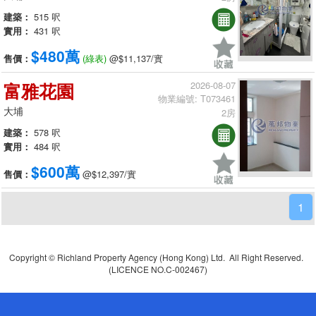
建築：
515 呎
實用：
431 呎
$480萬
售價：
(綠表)
@$11,137/實
富雅花園
2026-08-07
物業編號: T073461
大埔
2房
建築：
578 呎
實用：
484 呎
$600萬
售價：
@$12,397/實
1
Copyright © Richland Property Agency (Hong Kong) Ltd. All Right Reserved.
(LICENCE NO.C-002467)