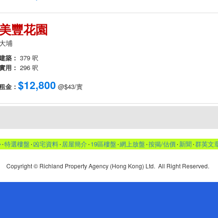
美豐花園
大埔
建築：
379 呎
實用：
296 呎
$12,800
租金：
@$43/實
勢
‧
特選樓盤
‧
凶宅資料
‧
居屋簡介
‧
19區樓盤
‧
網上放盤
‧
按揭/估價
‧
新聞
‧
群英文
Copyright © Richland Property Agency (Hong Kong) Ltd. All Right Reserved.