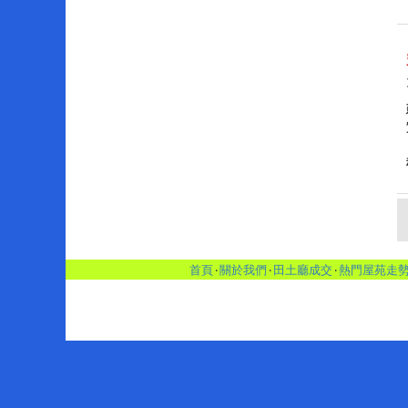
首頁
‧
關於我們
‧
田土廳成交
‧
熱門屋苑走