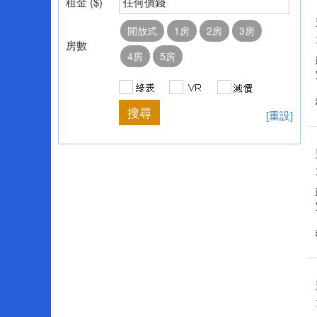
租金 ($)
任何價錢
開放式
1房
2房
3房
房數
4房
5房
[重設]