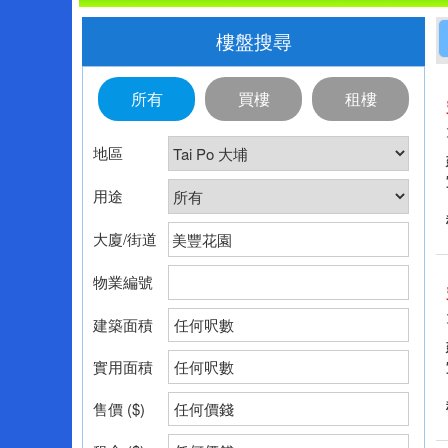
樓盤搜尋
所有
買樓
租樓
地區
用途
大廈/街道
物業編號
建築面積
任何呎數
實用面積
任何呎數
售價 ($)
任何價錢