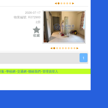
2026-07-17
物業編號: K072900
2房
1
章集
‧
學校網
‧
交通網
‧
聯絡我們
‧
管理員登入