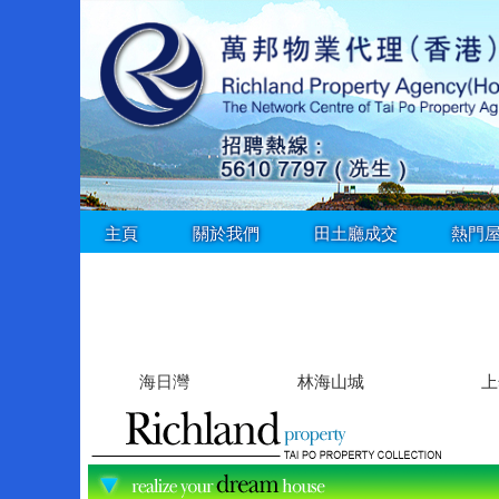
主頁
關於我們
田土廳成交
熱門
海日灣
林海山城
上