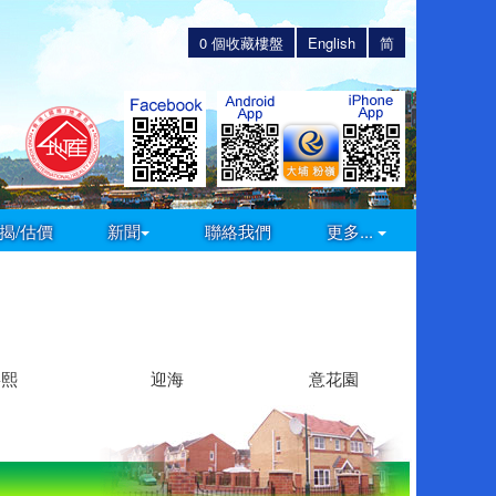
0
個收藏樓盤
English
简
揭/估價
新聞
聯絡我們
更多...
嘉熙
迎海
意花園