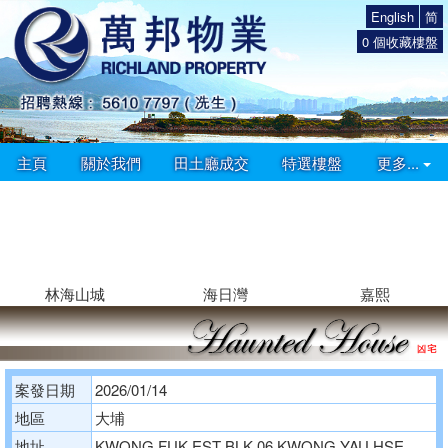
English
简
0
個收藏樓盤
主頁
關於我們
田土廳成交
特選樓盤
更多...
林海山城
海日灣
嘉熙
案發日期
2026/01/14
地區
大埔
地址
KWONG FUK EST BLK 06 KWONG YAU HSE,