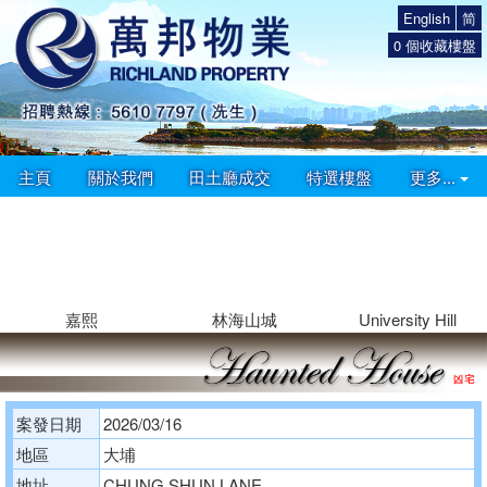
English
简
0
個收藏樓盤
主頁
關於我們
田土廳成交
特選樓盤
更多...
嘉熙
林海山城
University Hill
案發日期
2026/03/16
地區
大埔
地址
CHUNG SHUN LANE