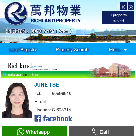
简
繁
0
property
saved
Land Registry
Property Search
More...
JUNE TSE
Tel:
60996910
Email:
Licence:
S-698314
Whatsapp
Call