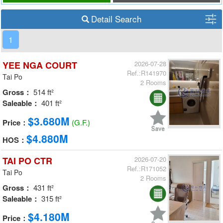
Detail Search
1
YEE NGA COURT
2026-07-28
Ref.:R141970
Tai Po
2 Rooms
Gross：
514 ft²
Saleable：
401 ft²
$3.680M
Price：
(G.F.)
$4.880M
HOS：
TAI PO CTR
2026-07-20
Ref.:R171052
Tai Po
2 Rooms
Gross：
431 ft²
Saleable：
315 ft²
$4.180M
Price：