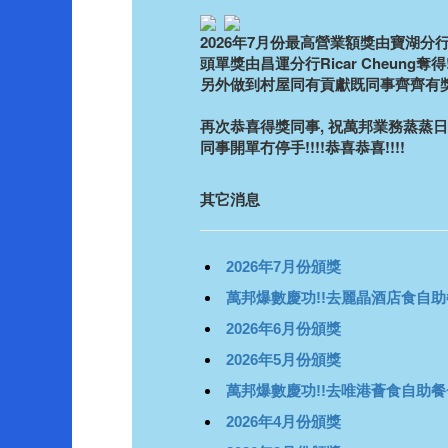
2026年7月份最高營業額獎由寶湖分行Sis
頭單獎由昌運分行Ricar Cheung奪得
另外做到村屋同有貢獻既同事齊齊有獎
再次恭喜得獎同事, 祝萬邦業務蒸蒸日
同事開單冇停手!!!!恭喜恭喜!!!!
其它消息
2026年7月份頒獎
萬邦爆數慶功!!去麗晶酒店食自助
2026年6月份頒獎
2026年5月份頒獎
萬邦爆數慶功!!去唯港薈食自助餐
2026年4月份頒獎