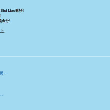
i Liao奪得!
!
金分!
上,
餐~~
~~