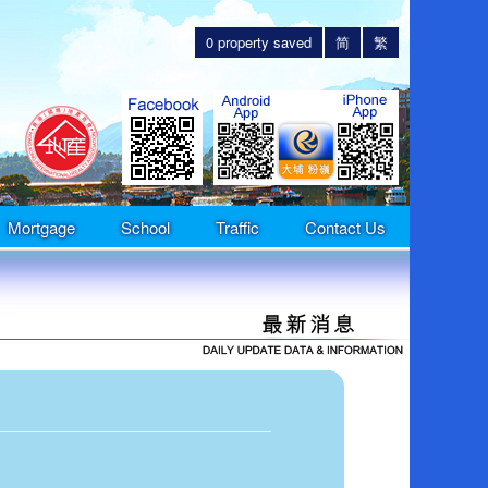
0
property saved
简
繁
Mortgage
School
Traffic
Contact Us