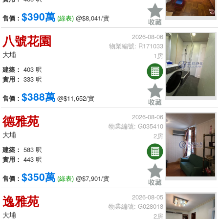
$390萬
售價：
(綠表)
@$8,041/實
八號花園
2026-08-06
物業編號: R171033
大埔
1房
建築：
403 呎
實用：
333 呎
$388萬
售價：
@$11,652/實
德雅苑
2026-08-06
物業編號: G035410
大埔
2房
建築：
583 呎
實用：
443 呎
$350萬
售價：
(綠表)
@$7,901/實
逸雅苑
2026-08-05
物業編號: G028018
大埔
2房