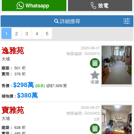
Whatsapp
致電
詳細搜尋
1
2
3
4
5
逸雅苑
2026-08-07
物業編號: G030972
大埔
建築：
501 呎
實用：
376 呎
$298萬
售價：
(綠表)
@$7,926/實
$380萬
補地價：
寶雅苑
2026-08-07
物業編號: G032402
大埔
2房
建築：
638 呎
實用：
485 呎