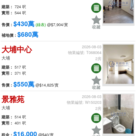
建築：
724 呎
實用：
544 呎
$430萬
售價：
(綠表)
@$7,904/實
$680萬
補地價：
大埔中心
2026-08-03
物業編號: T068064
大埔
2房
建築：
517 呎
實用：
371 呎
$550萬
售價：
@$14,825/實
景雅苑
2026-08-03
物業編號: W150203
大埔
2房
建築：
514 呎
實用：
401 呎
$16,000
租金：
@$40/實