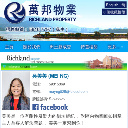
English
简
0
個收藏樓盤
主頁
關於我們
田土廳成交
特選樓盤
更多...
吳美美 (MEI NG)
電話:
59315369
電郵:
mayng825@icloud.com
牌照號碼:
S-596625
美美是一位有耐性及勤力的街坊經紀， 對區內物業瞭如指掌，
主力為客人解決問題， 美美一定幫到你！