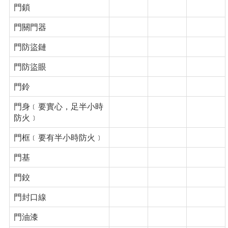
門鎖
門關門器
門防盜鏈
門防盜眼
門鈴
門身﹝要實心，足半小時
防火﹞
門框﹝要有半小時防火﹞
門基
門鉸
門封口線
門油漆