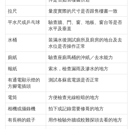
拉尺
量度實際的尺寸是否跟售樓書一致
平水尺或乒乓球
驗查牆、門、窗、地板、窗台等是否
水平及垂直
水桶
装滿水後測試廁所及廚房的地台及去
水位是否操作正常
廁紙
驗查座廁馬桶的沖紙／去水能力
報紙
索水，檢查漏雨及滲水的地方
有通電顯示燈的
測試各蘇底電源是否正常
方腳電插頭
電筒
方便檢查光線較暗的地方
相機或攝錄機
拍下或記錄需要修葺的地方
有長柄的鏡子
用作檢驗外牆或較難探頭去看的地方