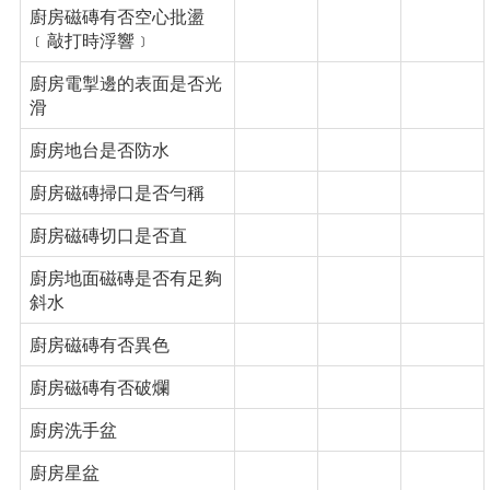
廚房磁磚有否空心批盪
﹝敲打時浮響﹞
廚房電掣邊的表面是否光
滑
廚房地台是否防水
廚房磁磚掃口是否勻稱
廚房磁磚切口是否直
廚房地面磁磚是否有足夠
斜水
廚房磁磚有否異色
廚房磁磚有否破爛
廚房洗手盆
廚房星盆