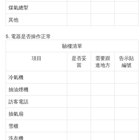
煤氣總掣
其他
5. 電器是否操作正常
驗樓清單
項目
是否妥
需要跟
告示貼
當
進地方
編號
冷氣機
抽油煙機
訪客電話
抽氣扇
雪櫃
洗衣機