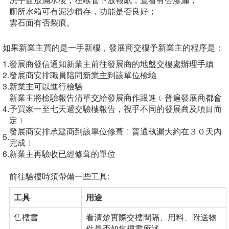
廁所水箱可有泥沙積存，功能是否良好；
雲石面有否裂痕。
如果新業主買的是一手新樓，發展商交樓予新業主的程序是：
1.
發展商發信通知新業主前往發展商的地盤交樓處辦理手續
2.
發展商安排職員陪同新業主到該單位檢驗
3.
新業主可以進行檢驗
新業主將檢驗報告清單交給發展商作跟進﹝普遍發展商都會
4.
予買家一至七天遞交驗樓報告，視乎不同的發展商及項目而
定﹞
發展商安排承建商到該單位修葺﹝普通執漏大約在３０天內
5.
完成﹞
6.
新業主再驗收已經修葺的單位
前往驗樓時須帶備一些工具:
工具
用途
售樓書
看清楚實際交樓間隔、用料、附送物
件是否如售樓書所述