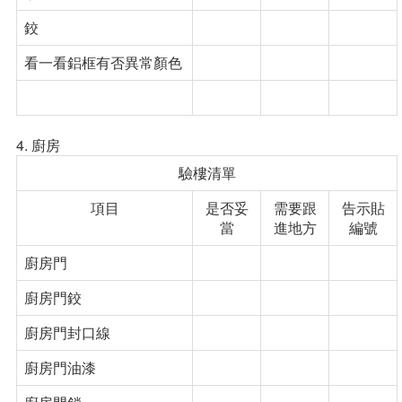
鉸
看一看鋁框有否異常顏色
4. 廚房
驗樓清單
項目
是否妥
需要跟
告示貼
當
進地方
編號
廚房門
廚房門鉸
廚房門封口線
廚房門油漆