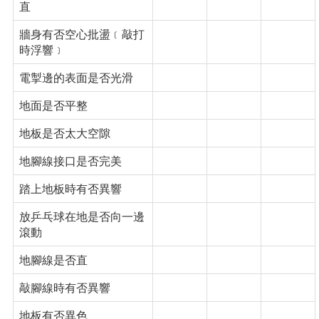
直
牆身有否空心批盪﹝敲打
時浮響﹞
電掣邊的表面是否光滑
地面是否平整
地板是否太大空隙
地腳線接口是否完美
踏上地板時有否異響
放乒乓球在地是否向一邊
滾動
地腳線是否直
敲腳線時有否異響
地板有否異色