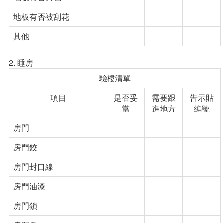
地板有否被刮花
其他
2. 睡房
驗樓清單
項目
是否妥
需要跟
告示貼
當
進地方
編號
房門
房門鉸
房門封口線
房門油漆
房門鎖