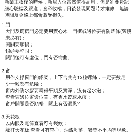
新業主收樓的時候，新居入伙當然值得高興，但是卻要緊記
細心驗樓及跟進，倉卒收樓，日後發現問題時才維修，無論
時間及金錢上都會蒙受損失。
1.
門
大門及廚房門必定要用實心木，門框或邊位要有防煙條(舊樓
未必有)；
開關要順暢；
鎖頭要堅固；
關門後可有虛位，門有否彎曲。
2.
窗
用作支撐窗門的鋁架，上下合共有12粒螺絲，一定要數足，
少一粒都有危險；
窗內外防水膠要唧得平順及實淨，沒有起水泡；
查看窗邊位窗邊位置，有否水迹或水痕；
窗戶開關是否順暢，關上有否漏風?
3.
天花板
以肉眼及電筒查看可有裂紋；
敲打天花板,查看可有空心、油漆剝落、響聲不平均等現象。