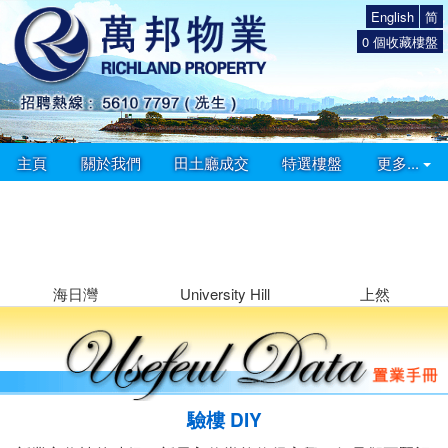
English
简
0
個收藏樓盤
主頁
關於我們
田土廳成交
特選樓盤
更多...
海日灣
University Hill
上然
驗樓 DIY