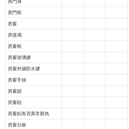
房門身
房門框
房窗
房玻璃
房窗框
房窗玻璃膠
房窗外牆防水膠
房窗手抽
房窗鎖
房窗鉸
房窗鋁有否異常顏色
房窗台板