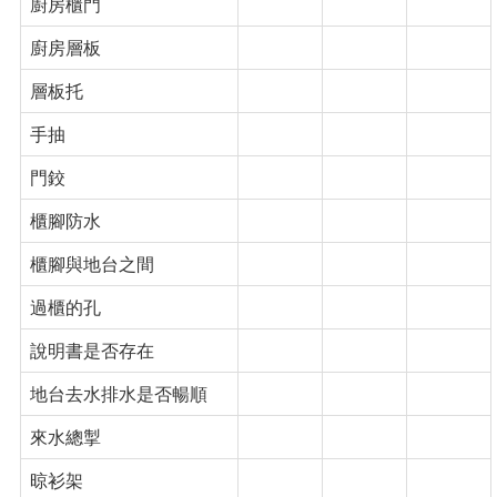
廚房櫃門
廚房層板
層板托
手抽
門鉸
櫃腳防水
櫃腳與地台之間
過櫃的孔
說明書是否存在
地台去水排水是否暢順
來水總掣
晾衫架