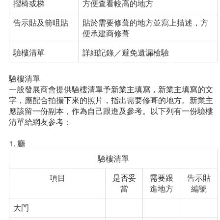
摺椅或梯
方便查看較高的地方
告示貼及箭咀貼
貼於需要修葺的地方並寫上描述，方
便承建商修葺
驗樓清單
詳細記錄／避免遺漏檢驗
驗樓清單
一般發展商會提供驗樓清單予新業主填寫，新業主填寫的文
字，應配合拍攝下來的照片，指出需要修葺的地方。新業主
應該留一份副本，作為自己跟進及參考。以下列有一份驗樓
清單給網友参考：
1. 廳
驗樓清單
項目
是否妥
需要跟
告示貼
當
進地方
編號
大門