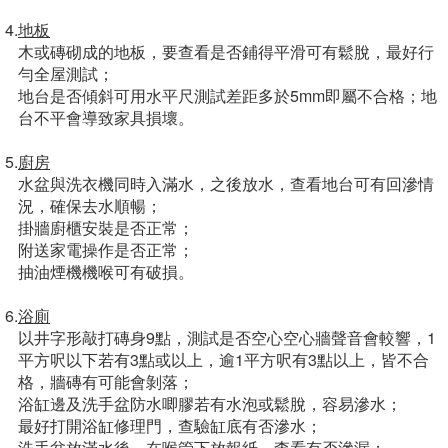
4.
地板
木或磚砌成的地板，要查看是否鋪得平滑可有鬆脫，最好行
勻全屋測試；
地台是否傾斜可用水平尺測試差距多於5mm即屬不合格；地
台不平會導致家具損壞。
5.
廚房
水盆與洗衣機同時入滿水，之後放水，查看地台可有回滲情
況，確保去水順暢；
掛牆廚櫃安裝是否正常；
附送家電操作是否正常；
抽油煙機機喉可有破損。
6.
浴廁
以井字形敲打磚身9點，測試是否空心空心牆聲音會較響，1
平方呎以下若有3點或以上，逾1平方呎有3點以上，皆不合
格，牆磚有可能會剝落；
浴缸邊及洗手盆防水唧膠若有水泡或鬆脫，容易滲水；
最好打開浴缸修理門，查驗缸底有否滲水；
洗手盆放滿水後，在喉管下放報紙，查看有否滲漏；