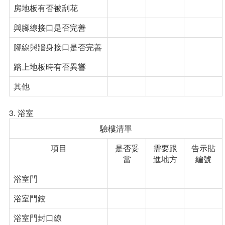
房地板有否被刮花
與腳線接口是否完善
腳線與牆身接口是否完善
踏上地板時有否異響
其他
3. 浴室
驗樓清單
項目
是否妥
需要跟
告示貼
當
進地方
編號
浴室門
浴室門鉸
浴室門封口線