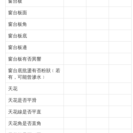
窗台板
窗台板面
窗台板角
窗台板底
窗台板邊
窗台板有否異響
窗台底批盪有否粉狀﹝若
有，可能曾滲水﹞
天花
天花是否平滑
天花線是否平直
天花角是否直角