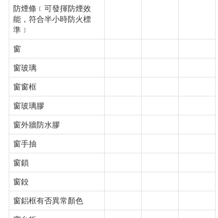
防煙條﹝可發揮防煙效
能，符合半小時防火標
準﹞
窗
窗玻璃
窗窗框
窗玻璃膠
窗外牆防水膠
窗手抽
窗鎖
窗鉸
窗鋁框有否異常顏色