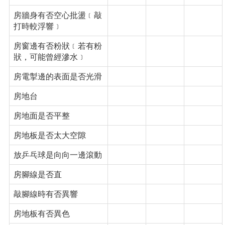
房牆身有否空心批盪﹝敲
打時較浮響﹞
房窗邊有否粉狀﹝若有粉
狀，可能曾經滲水﹞
房電掣邊的表面是否光滑
房地台
房地面是否平整
房地板是否太大空隙
放乒乓球是向向一邊滾動
房腳線是否直
敲腳線時有否異響
房地板有否異色