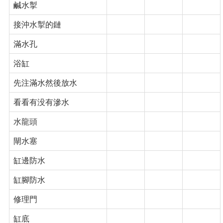
鹹水掣
接沖水掣的鏈
滿水孔
浴缸
先注滿水然後放水
看看有没有滲水
水龍頭
閘水塞
缸邊防水
缸腳防水
修理門
缸底