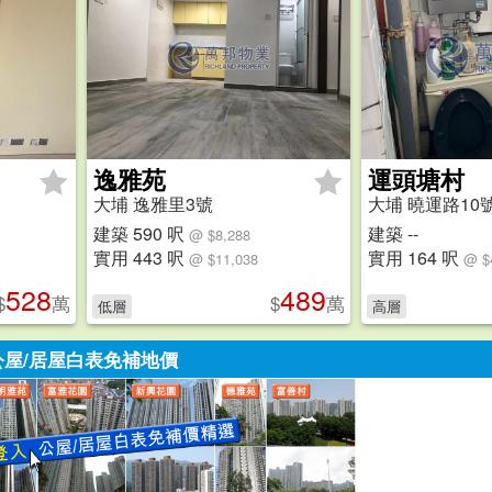
逸雅苑
運頭塘村
大埔 逸雅里3號
大埔 曉運路10
建築 590 呎
建築 --
@ $8,288
實用 443 呎
實用 164 呎
@ $11,038
@ $
528
489
$
萬
$
萬
低層
高層
公屋/居屋白表免補地價