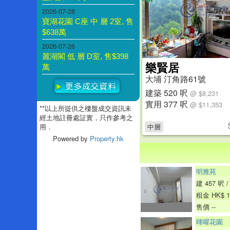
2026-07-28
寶湖花園 C座 中 層 2室, 售
$638萬
2026-07-26
麗湖閣 低 層 D室, 售$398
樂賢居
萬
大埔 汀角路61號
建築 520 呎
@ $8,231
實用 377 呎
@ $11,353
**以上所提供之樓盤成交資訊未
經土地註冊處証實，只作參考之
用．
中層
Powered by
Property.hk
明雅苑
建 457 呎 /
租金 HK$ 1
售價 --
暉曜花園