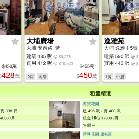
大埔廣場
逸雅苑
大埔 安泰路1號
大埔 逸雅里5號
建築 485 呎
建築 590 呎
@ $9,278
@ $
實用 412 呎
實用 443 呎
@ $10,922
@ $
$450萬
$455萬
428
450
$
萬
$
萬
2房
高層
1房
中層
租盤精選
海寶花園
 實 338 呎
建 496 呎 / 實 400 呎
4000 /月
租金 HK$ 17000 /月
售價 --
新興花園 康智閣