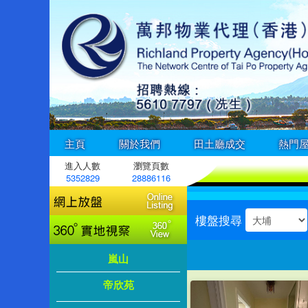
主頁
關於我們
田土廳成交
熱門
進入人數
瀏覽頁數
5352829
28886116
樓盤搜尋
嵐山
帝欣苑