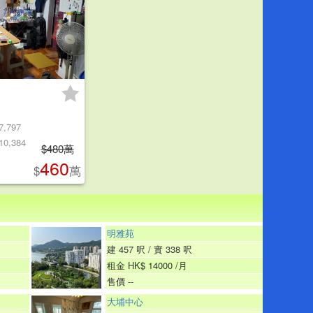
7,797
10,384
$480萬
460
$
萬
明雅苑
建 457 呎 / 實 338 呎
租金 HK$ 14000 /月
售價 --
大埔中心