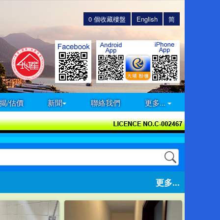
0
個收藏樓盤
English
简
揭/估價
新聞
聯絡我們
更多...
更多...