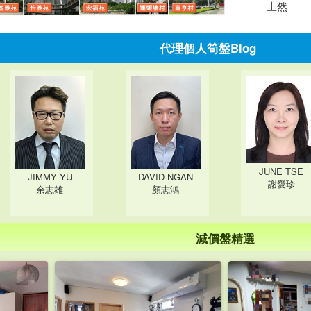
上然
代理個人筍盤Blog
JUNE TSE
JIMMY YU
DAVID NGAN
謝愛珍
余志雄
顏志鴻
減價盤精選