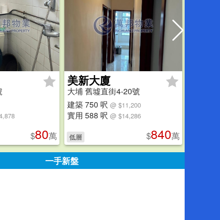
美新大廈
寶康
號
大埔 舊墟直街4-20號
大埔 寶鄉
建築 750 呎
建築 41
@ $11,200
實用 588 呎
實用 25
4,878
@ $14,286
80
840
$
萬
$
萬
低層
1房
高
一手新盤