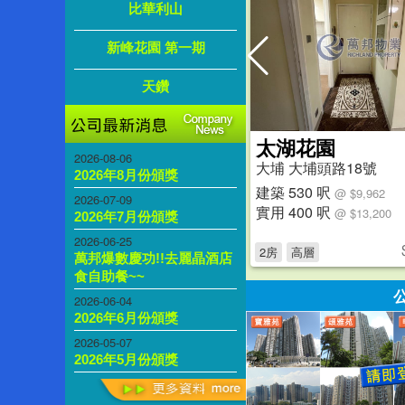
比華利山
新峰花園 第一期
天鑽
新屋仔村
太湖花園
2026-08-06
大埔 林錦公路林村段
大埔 大埔頭路18號
2026年8月份頒獎
建築 2100 呎
建築 530 呎
@ $7,143
@ $9,962
2026-07-09
實用 --
實用 400 呎
@ $13,200
2026年7月份頒獎
1,500
2026-06-25
萬
$
萬
6房
低層
2房
高層
萬邦爆數慶功!!去麗晶酒店
食自助餐~~
2026-06-04
2026年6月份頒獎
2026-05-07
2026年5月份頒獎