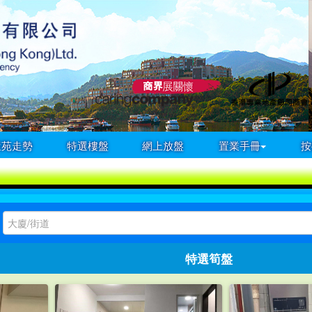
屋苑走勢
特選樓盤
網上放盤
置業手冊
按
特選筍盤