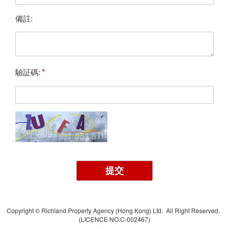
備註:
*
驗証碼:
提交
Copyright © Richland Property Agency (Hong Kong) Ltd. All Right Reserved.
(LICENCE NO.C-002467)