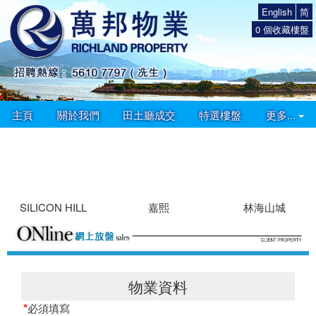
English
简
0
個收藏樓盤
主頁
關於我們
田土廳成交
特選樓盤
更多...
SILICON HILL
嘉熙
林海山城
物業資料
*
必須填寫