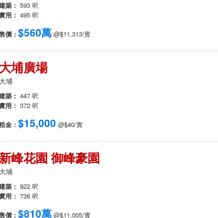
建築：
593 呎
實用：
495 呎
$560萬
售價：
@$11,313/實
大埔廣場
大埔
建築：
447 呎
實用：
372 呎
$15,000
租金：
@$40/實
新峰花園 御峰豪園
大埔
建築：
922 呎
實用：
736 呎
$810萬
售價：
@$11,005/實