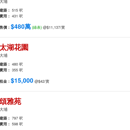
大埔
建築：
515 呎
實用：
431 呎
$480萬
售價：
(綠表)
@$11,137/實
太湖花園
大埔
建築：
480 呎
實用：
355 呎
$15,000
租金：
@$42/實
頌雅苑
大埔
建築：
797 呎
實用：
598 呎