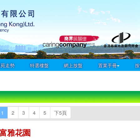
屋苑走勢
特選樓盤
網上放盤
置業手冊
按
1
2
3
4
5
下5頁
富雅花園