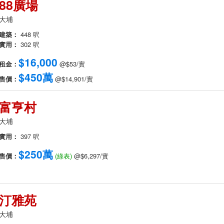
88廣場
大埔
建築：
448 呎
實用：
302 呎
$16,000
租金：
@$53/實
$450萬
售價：
@$14,901/實
富亨村
大埔
實用：
397 呎
$250萬
售價：
(綠表)
@$6,297/實
汀雅苑
大埔