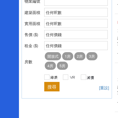
物業編號
建築面積
任何呎數
實用面積
任何呎數
售價 ($)
任何價錢
租金 ($)
任何價錢
開放式
1房
2房
3房
房數
4房
5房
[重設]