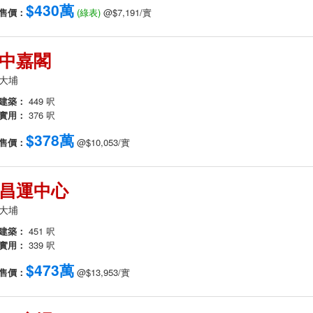
$430萬
售價：
(綠表)
@$7,191/實
中嘉閣
大埔
建築：
449 呎
實用：
376 呎
$378萬
售價：
@$10,053/實
昌運中心
大埔
建築：
451 呎
實用：
339 呎
$473萬
售價：
@$13,953/實