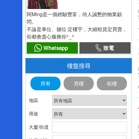
阿Ming是一個經驗豐富，待人誠懇的物業顧
問。
不論是車位、舖位 定樓宇，大細租賃定買賣，
佢都會盡心服務你^_^
Whatsapp
致電
樓盤搜尋
所有
買樓
租樓
地區
用途
大廈/街道