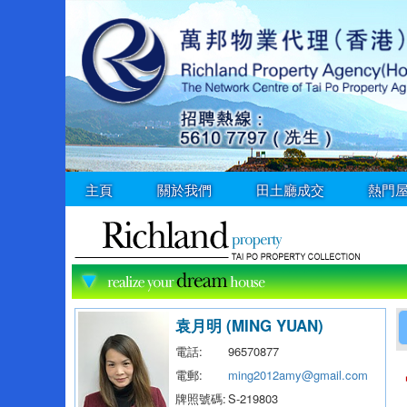
主頁
關於我們
田土廳成交
熱門
袁月明 (MING YUAN)
電話:
96570877
電郵:
ming2012amy@gmail.com
牌照號碼:
S-219803