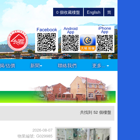
0
個收藏樓盤
English
简
揭/估價
新聞
聯絡我們
更多...
共找到 52 個樓盤
2026-08-07
物業編號: G029985