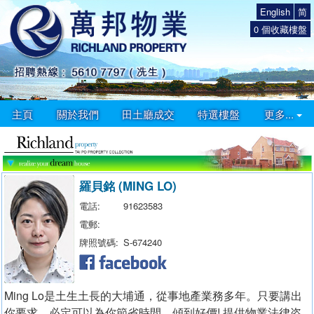
English
简
0
個收藏樓盤
主頁
關於我們
田土廳成交
特選樓盤
更多...
羅貝銘 (MING LO)
電話:
91623583
電郵:
牌照號碼:
S-674240
Ming Lo是土生土長的大埔通，從事地產業務多年。只要講出
你要求，必定可以為你節省時間，傾到好價! 提供物業法律咨