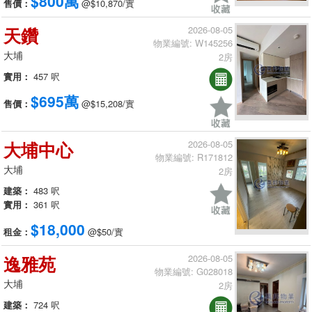
$800萬
售價：
@$10,870/實
天鑽
2026-08-05
物業編號: W145256
大埔
2房
實用：
457 呎
$695萬
售價：
@$15,208/實
大埔中心
2026-08-05
物業編號: R171812
大埔
2房
建築：
483 呎
實用：
361 呎
$18,000
租金：
@$50/實
逸雅苑
2026-08-05
物業編號: G028018
大埔
2房
建築：
724 呎