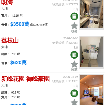
朗濤
物業編號: R172779
大埔
3房
實用：
1,325 呎
$3500萬
售價：
@$26,415/實
荔枝山
2026-08-06
物業編號: R137068
大埔
3房
建築：
700 呎
$620萬
售價：
新峰花園 御峰豪園
2026-08-06
物業編號: R111975
大埔
3房
建築：
922 呎
實用：
736 呎