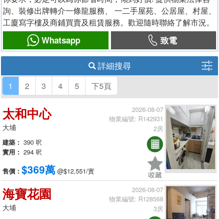
詢、裝修出牌轉介一條龍服務、 一二手屋苑、公居屋、村屋、
工廈寫字樓及商鋪買賣及租賃服務。歡迎隨時聯絡了解市況。
Whatsapp
致電
詳細搜尋
1
2
3
4
5
下5頁
太和中心
2026-08-07
物業編號: R142931
大埔
2房
建築：
390 呎
實用：
294 呎
$369萬
售價：
@$12,551/實
海寶花園
2026-08-07
物業編號: R128568
大埔
3房