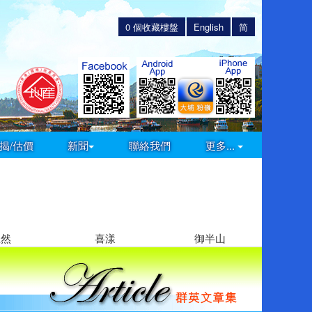
0
個收藏樓盤
English
简
揭/估價
新聞
聯絡我們
更多...
上然
喜漾
御半山
逸