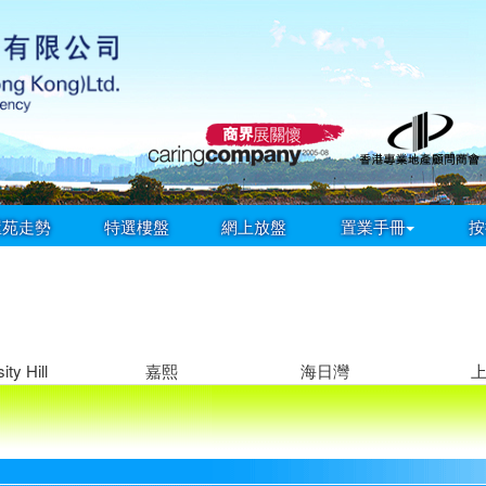
屋苑走勢
特選樓盤
網上放盤
置業手冊
按
ity Hill
嘉熙
海日灣