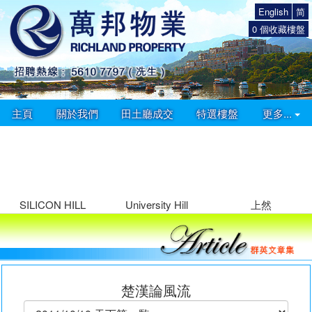
English
简
0
個收藏樓盤
主頁
關於我們
田土廳成交
特選樓盤
更多...
SILICON HILL
University Hill
上然
楚漢論風流