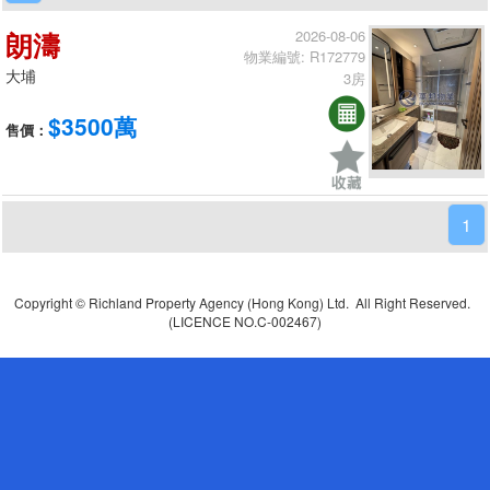
朗濤
2026-08-06
物業編號: R172779
大埔
3房
$3500萬
售價：
1
Copyright © Richland Property Agency (Hong Kong) Ltd. All Right Reserved.
(LICENCE NO.C-002467)