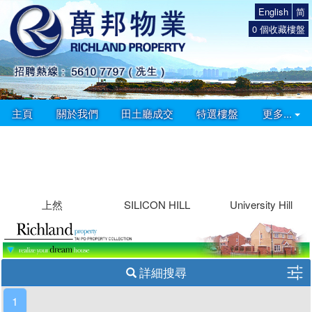
English
简
0
個收藏樓盤
主頁
關於我們
田土廳成交
特選樓盤
更多...
上然
SILICON HILL
University Hill
詳細搜尋
1