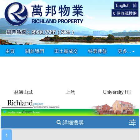
English
简
0
個收藏樓盤
主頁
關於我們
田土廳成交
特選樓盤
更多...
林海山城
上然
University Hill
詳細搜尋
1