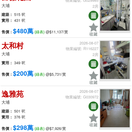
物業編號: G029985
大埔
2房
建築：
515 呎
實用：
431 呎
$480萬
售價：
(綠表)
@$11,137/實
太和村
2026-08-07
物業編號: R116227
大埔
2房
實用：
349 呎
$200萬
售價：
(綠表)
@$5,731/實
逸雅苑
2026-08-07
物業編號: G030972
大埔
建築：
501 呎
實用：
376 呎
$298萬
售價：
(綠表)
@$7,926/實