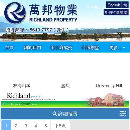
English
简
0
個收藏樓盤
主頁
關於我們
田土廳成交
特選樓盤
更多...
林海山城
嘉熙
University Hill
詳細搜尋
1
2
3
4
5
下5頁