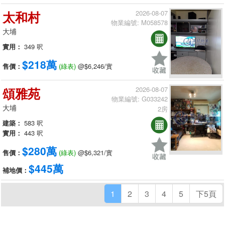
太和村
2026-08-07
物業編號: M058578
大埔
實用：
349 呎
$218萬
售價：
(綠表)
@$6,246/實
頌雅苑
2026-08-07
物業編號: G033242
大埔
2房
建築：
583 呎
實用：
443 呎
$280萬
售價：
(綠表)
@$6,321/實
$445萬
補地價：
1
2
3
4
5
下5頁