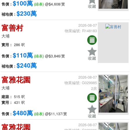
$100萬
售價：
(綠表)
@$4,608/實
$230萬
補地價：
富善村
2026-08-07
物業編號: R148183
大埔
實用：
286 呎
$110萬
售價：
(綠表)
@$3,846/實
$240萬
補地價：
富雅花園
2026-08-07
物業編號: G029985
大埔
2房
建築：
515 呎
實用：
431 呎
$480萬
售價：
(綠表)
@$11,137/實
富雅花園
2026-08-07