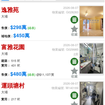
逸雅苑
2026-08-07
物業編號: G028283
大埔
$298萬
售價：
(綠表)
$450萬
補地價：
富雅花園
2026-08-07
物業編號: G029985
大埔
2房
建築：
515 呎
實用：
431 呎
$480萬
售價：
(綠表)
@$11,137/實
運頭塘村
2026-08-07
物業編號: W140169
大埔
實用：
217 呎