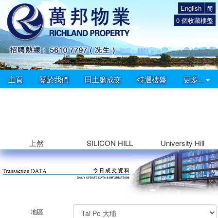
English
简
0
個收藏樓盤
主頁
關於我們
田土廳成交
特選樓盤
更多...
上然
SILICON HILL
University Hill
地區