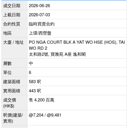
成交日期
2026-06-26
上載日期
2026-07-03
合約性質
臨時買賣合約
地區
上環/西營盤
大廈 / 地址
PO NGA COURT BLK A YAT WO HSE (HOS), TAI
WO RD 2
太和路2號, 寶雅苑 A座 逸和閣
層數
中
單位
6
建築面積
583 呎
實用面積
443 呎
成交價
售 4.200 百萬
(HK$)
呎價(建築/
@7,204 / @9,481
實用)