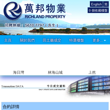
English
简
0
個收藏樓盤
主頁
關於我們
田土廳成交
特選樓盤
更多...
海日灣
林海山城
上然
合約詳情