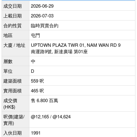
成交日期
2026-06-29
上載日期
2026-07-03
合約性質
臨時買賣合約
地區
屯門
大廈 / 地址
UPTOWN PLAZA TWR 01, NAM WAN RD 9
南運路9號, 新達廣場 第01座
層數
中
單位
D
建築面積
559 呎
實用面積
465 呎
成交價
售 6.800 百萬
(HK$)
呎價(建築/
@12,165 / @14,624
實用)
入伙日期
1991