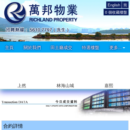
English
简
0
個收藏樓盤
主頁
關於我們
田土廳成交
特選樓盤
更多...
上然
林海山城
嘉熙
合約詳情