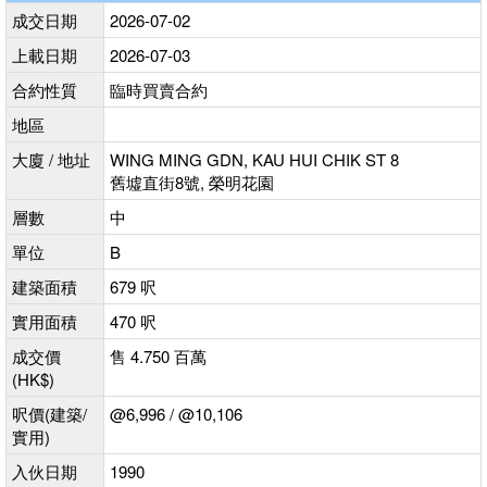
成交日期
2026-07-02
上載日期
2026-07-03
合約性質
臨時買賣合約
地區
大廈 / 地址
WING MING GDN, KAU HUI CHIK ST 8
舊墟直街8號, 榮明花園
層數
中
單位
B
建築面積
679 呎
實用面積
470 呎
成交價
售 4.750 百萬
(HK$)
呎價(建築/
@6,996 / @10,106
實用)
入伙日期
1990