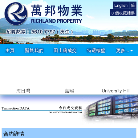
English
简
0
個收藏樓盤
主頁
關於我們
田土廳成交
特選樓盤
更多...
海日灣
嘉熙
University Hill
合約詳情