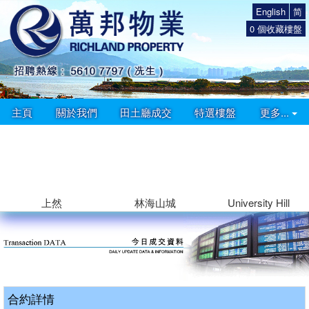
English
简
0
個收藏樓盤
主頁
關於我們
田土廳成交
特選樓盤
更多...
上然
林海山城
University Hill
合約詳情