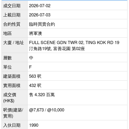
成交日期
2026-07-02
上載日期
2026-07-03
合約性質
臨時買賣合約
地區
將軍澳
大廈 / 地址
FULL SCENE GDN TWR 02, TING KOK RD 19
汀角路19號, 富善花園 第02座
層數
中
單位
F
建築面積
563 呎
實用面積
432 呎
成交價
售 4.320 百萬
(HK$)
呎價(建築/
@7,673 / @10,000
實用)
入伙日期
1990