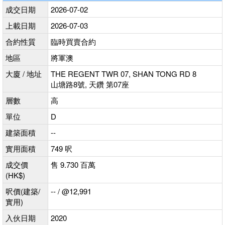
成交日期
2026-07-02
上載日期
2026-07-03
合約性質
臨時買賣合約
地區
將軍澳
大廈 / 地址
THE REGENT TWR 07, SHAN TONG RD 8
山塘路8號, 天鑽 第07座
層數
高
單位
D
建築面積
--
實用面積
749 呎
成交價
售 9.730 百萬
(HK$)
呎價(建築/
-- / @12,991
實用)
入伙日期
2020