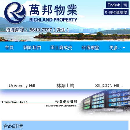
English
简
0
個收藏樓盤
主頁
關於我們
田土廳成交
特選樓盤
更多...
University Hill
林海山城
SILICON HILL
合約詳情