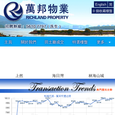
English
简
0
個收藏樓盤
主頁
關於我們
田土廳成交
特選樓盤
更多...
上然
海日灣
林海山城