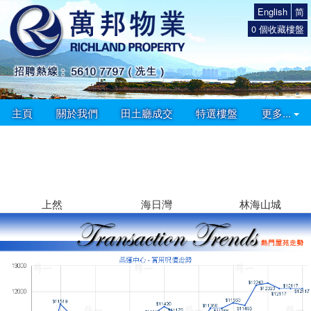
English
简
0
個收藏樓盤
主頁
關於我們
田土廳成交
特選樓盤
更多...
上然
海日灣
林海山城