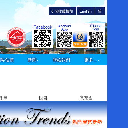
0
個收藏樓盤
English
简
揭/估價
新聞
聯絡我們
更多...
日灣
悅目
意花園