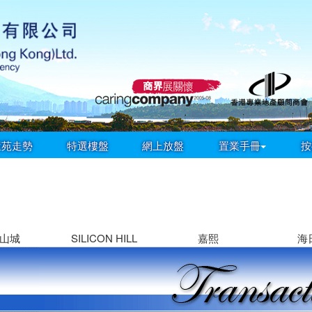
屋苑走勢
特選樓盤
網上放盤
置業手冊
按
山城
SILICON HILL
嘉熙
海