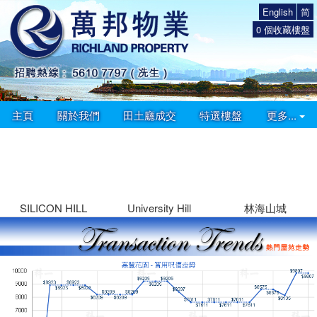
English
简
0
個收藏樓盤
主頁
關於我們
田土廳成交
特選樓盤
更多...
SILICON HILL
University Hill
林海山城