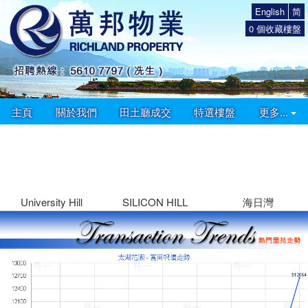
English
简
0
個收藏樓盤
主頁
關於我們
田土廳成交
特選樓盤
更多...
University Hill
SILICON HILL
海日灣