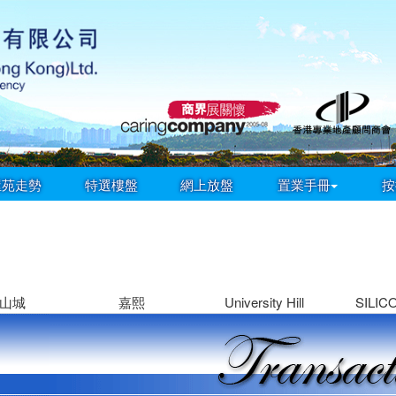
屋苑走勢
特選樓盤
網上放盤
置業手冊
按
山城
嘉熙
University Hill
SILIC