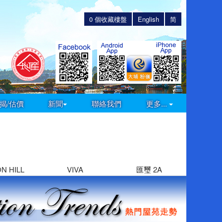
0
個收藏樓盤
English
简
揭/估價
新聞
聯絡我們
更多...
ON HILL
VIVA
匯璽 2A