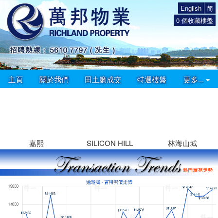
English
简
0
個收藏樓盤
主頁
關於我們
田土廳成交
特選樓盤
更多...
嘉熙
SILICON HILL
林海山城