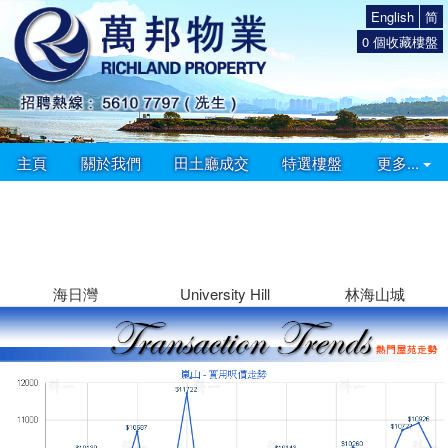
English
简
0
個收藏樓盤
主頁
關於我們
田土廳成交
特選樓盤
更多...
海日灣
University Hill
林海山城